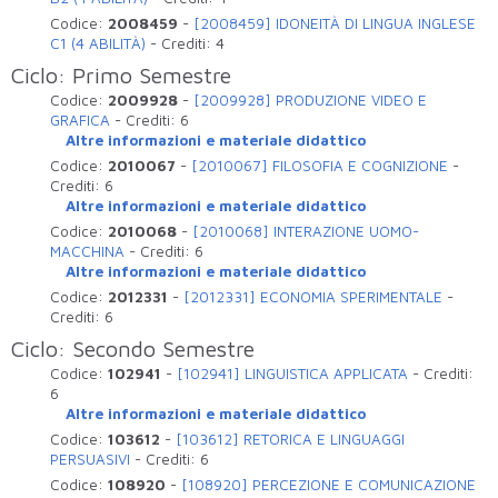
Codice:
2008459
-
[2008459] IDONEITÀ DI LINGUA INGLESE
C1 (4 ABILITÀ)
-
Crediti:
4
Ciclo: Primo Semestre
Codice:
2009928
-
[2009928] PRODUZIONE VIDEO E
GRAFICA
-
Crediti:
6
Altre informazioni e materiale didattico
Codice:
2010067
-
[2010067] FILOSOFIA E COGNIZIONE
-
Crediti:
6
Altre informazioni e materiale didattico
Codice:
2010068
-
[2010068] INTERAZIONE UOMO-
MACCHINA
-
Crediti:
6
Altre informazioni e materiale didattico
Codice:
2012331
-
[2012331] ECONOMIA SPERIMENTALE
-
Crediti:
6
Ciclo: Secondo Semestre
Codice:
102941
-
[102941] LINGUISTICA APPLICATA
-
Crediti:
6
Altre informazioni e materiale didattico
Codice:
103612
-
[103612] RETORICA E LINGUAGGI
PERSUASIVI
-
Crediti:
6
Codice:
108920
-
[108920] PERCEZIONE E COMUNICAZIONE