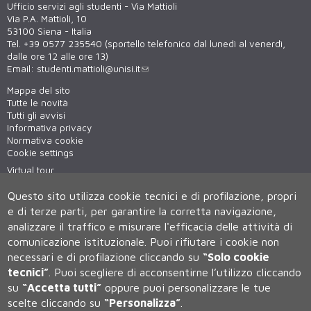
Ufficio servizi agli studenti - Via Mattioli
Via P.A. Mattioli, 10
53100 Siena - Italia
Tel. +39 0577 235540 (sportello telefonico dal lunedì al venerdì,
dalle ore 12 alle ore 13)
Email:
studenti.mattioli@unisi.it
Mappa del sito
Tutte le novità
Tutti gli avvisi
Informativa privacy
Normativa cookie
Cookie settings
Virtual tour
WiFi - unisiWireless
Questo sito utilizza cookie tecnici e di profilazione, propri
e di terze parti, per garantire la corretta navigazione,
analizzare il traffico e misurare l'efficacia delle attività di
comunicazione istituzionale.
Puoi rifiutare i cookie non
necessari e di profilazione cliccando su
“Solo cookie
tecnici”
.
Puoi scegliere di acconsentirne l’utilizzo cliccando
su
“Accetta tutti”
oppure puoi personalizzare le tue
Università degli Studi di Siena
scelte cliccando su
“Personalizza”
.
Rettorato, via Banchi di Sotto 55, 53100 Siena ITALIA