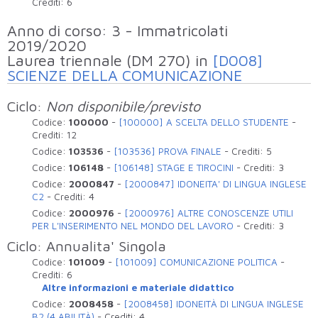
Crediti:
6
Anno di corso: 3 - Immatricolati
2019/2020
Laurea triennale (DM 270) in
[D008]
SCIENZE DELLA COMUNICAZIONE
Ciclo:
Non disponibile/previsto
Codice:
100000
-
[100000] A SCELTA DELLO STUDENTE
-
Crediti:
12
Codice:
103536
-
[103536] PROVA FINALE
-
Crediti:
5
Codice:
106148
-
[106148] STAGE E TIROCINI
-
Crediti:
3
Codice:
2000847
-
[2000847] IDONEITA' DI LINGUA INGLESE
C2
-
Crediti:
4
Codice:
2000976
-
[2000976] ALTRE CONOSCENZE UTILI
PER L'INSERIMENTO NEL MONDO DEL LAVORO
-
Crediti:
3
Ciclo: Annualita' Singola
Codice:
101009
-
[101009] COMUNICAZIONE POLITICA
-
Crediti:
6
Altre informazioni e materiale didattico
Codice:
2008458
-
[2008458] IDONEITÀ DI LINGUA INGLESE
B2 (4 ABILITÀ)
-
Crediti:
4