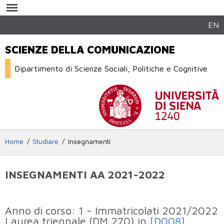
Salta al
contenuto
principale
EN
SCIENZE DELLA COMUNICAZIONE
Dipartimento di Scienze Sociali, Politiche e Cognitive
Home
Studiare
Insegnamenti
INSEGNAMENTI AA 2021-2022
Elenco degli insegnamenti attivi che sono
Anno di corso: 1 - Immatricolati 2021/2022
erogati nell'anno accademico
Laurea triennale (DM 270) in
[D008]