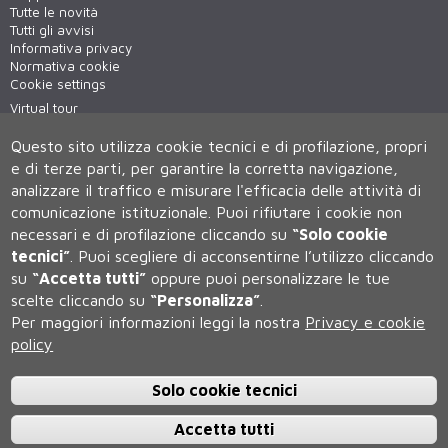
Tutte le novità
Tutti gli avvisi
Informativa privacy
Normativa cookie
Cookie settings
Virtual tour
WiFi - unisiWireless
Questo sito utilizza cookie tecnici e di profilazione, propri
e di terze parti, per garantire la corretta navigazione,
analizzare il traffico e misurare l'efficacia delle attività di
comunicazione istituzionale.
Puoi rifiutare i cookie non
necessari e di profilazione cliccando su
“Solo cookie
tecnici”
.
Puoi scegliere di acconsentirne l’utilizzo cliccando
su
“Accetta tutti”
oppure puoi personalizzare le tue
Università degli Studi di Siena
scelte cliccando su
“Personalizza”
.
Rettorato, via Banchi di Sotto 55, 53100 Siena ITALIA
Per maggiori informazioni leggi la nostra
Privacy e cookie
P.IVA 00273530527 | C.F. 80002070524 | Caselle Pec:
Posta
Elettronica Certificata
policy
Contatti:
urp@unisi.it
- URP - Ufficio Relazioni con il Pubblico Tel.
0577 235555 (dal lunedì al venerdì dalle 9.30 alle 10.30)
Solo cookie tecnici
Accetta tutti