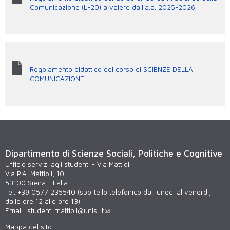
Comunicazione (L-20) a valere dall'a.a. 2025-2026
Regolamento didattico del corso di SCIENZE DELLA
COMUNICAZIONE
Dipartimento di Scienze Sociali, Politiche e Cognitive
Ufficio servizi agli studenti - Via Mattioli
Via P.A. Mattioli, 10
53100 Siena - Italia
Tel. +39 0577 235540 (sportello telefonico dal lunedì al venerdì,
dalle ore 12 alle ore 13)
Email:
studenti.mattioli@unisi.it
Mappa del sito